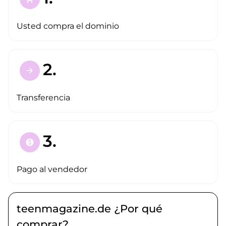
Usted compra el dominio
2.
arrow_forward
Transferencia
3.
paid
Pago al vendedor
teenmagazine.de ¿Por qué
comprar?