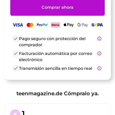
Comprar ahora
check
Pago seguro con protección del
info_outline
comprador
check
Facturación automática por correo
info_outline
electrónico
check
Transmisión sencilla en tiempo real
info_outline
teenmagazine.de Cómpralo ya.
1.
shopping_cart